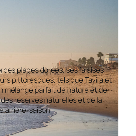
erbes plages dorées, ses falaises
urs pittoresques, tels que Tavira et
un mélange parfait de nature et de
es réserves naturelles et de la
e arrière-saison.