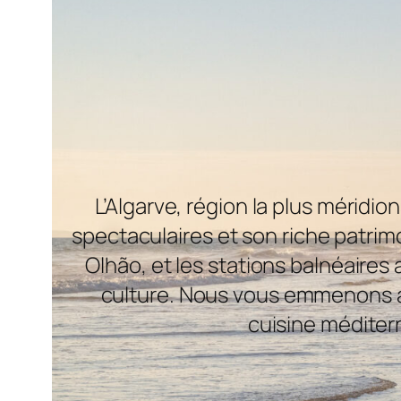
L’Algarve, région la plus méridi
spectaculaires et son riche patrimo
Olhão, et les stations balnéaires
culture. Nous vous emmenons à 
cuisine méditerr