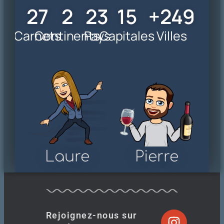
28
3
24
16
+
250
Carnets
Continents
Pays
Capitales
Villes
Laure
Pierre
Rejoignez-nous sur