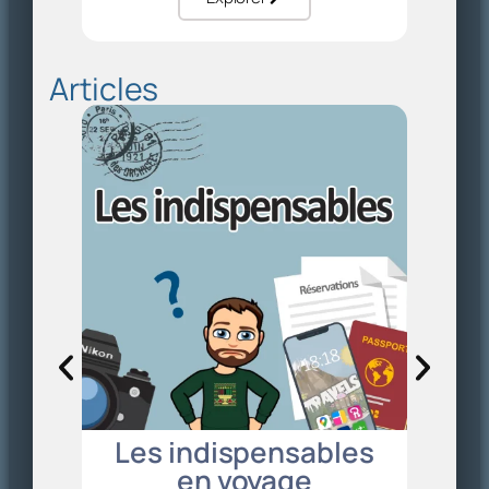
Articles
Les 
Découvr
célèbre 
Monet. U
dans le
Les indispensables
en voyage