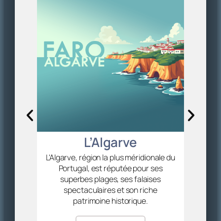
Un w
diam
profit
L’Algarve
L'Algarve, région la plus méridionale du
Portugal, est réputée pour ses
superbes plages, ses falaises
spectaculaires et son riche
patrimoine historique.