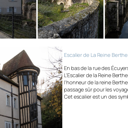
Escalier de La Reine Berthe
En bas de la rue des Écuyers
L’Escalier de la Reine Berthe
l’honneur de la reine Berthe,
passage sûr pour les voyageu
Cet escalier est un des sym