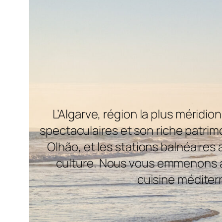
L’Algarve, région la plus méridi
spectaculaires et son riche patrimo
Olhão, et les stations balnéaires
culture. Nous vous emmenons à 
cuisine méditerr