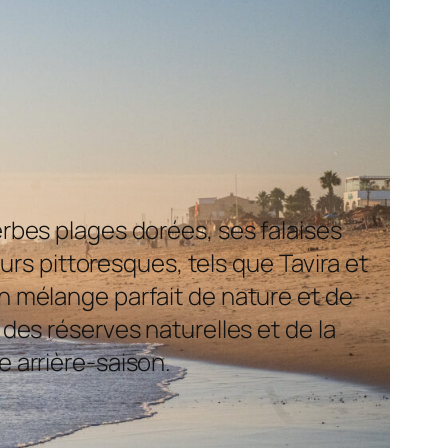
erbes plages dorées, ses falaises
urs pittoresques, tels que Tavira et
un mélange parfait de nature et de
es réserves naturelles et de la
e arrière-saison.