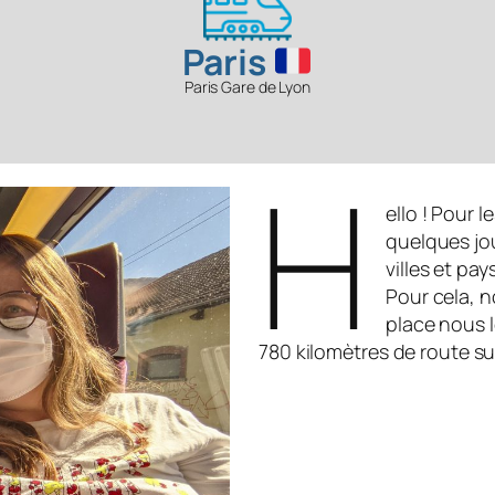
Paris
Paris Gare de Lyon
H
ello ! Pour 
quelques jou
villes et pa
Pour cela, n
place nous 
780 kilomètres de route s