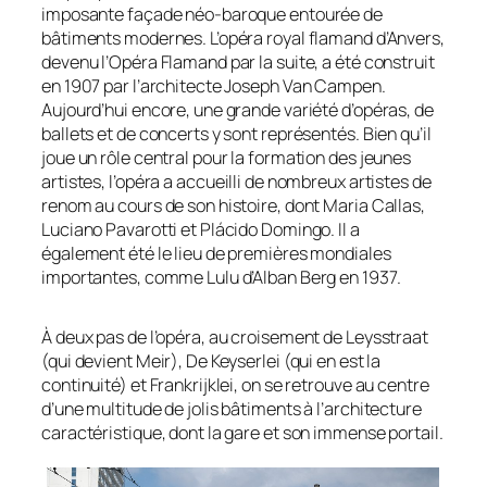
imposante façade néo-baroque entourée de
bâtiments modernes. L’opéra royal flamand d’Anvers,
devenu l’Opéra Flamand par la suite, a été construit
en 1907 par l’architecte Joseph Van Campen.
Aujourd’hui encore, une grande variété d’opéras, de
ballets et de concerts y sont représentés. Bien qu’il
joue un rôle central pour la formation des jeunes
artistes, l’opéra a accueilli de nombreux artistes de
renom au cours de son histoire, dont Maria Callas,
Luciano Pavarotti et Plácido Domingo. Il a
également été le lieu de premières mondiales
importantes, comme Lulu d’Alban Berg en 1937.
À deux pas de l’opéra, au croisement de Leysstraat
(qui devient Meir), De Keyserlei (qui en est la
continuité) et Frankrijklei, on se retrouve au centre
d’une multitude de jolis bâtiments à l’architecture
caractéristique, dont la gare et son immense portail.