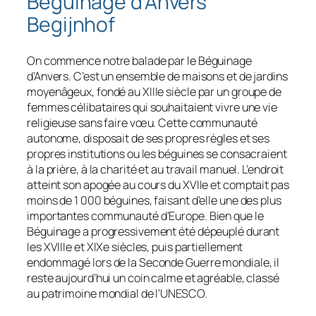
Béguinage d’Anvers
Begijnhof
On commence notre balade par le Béguinage
d’Anvers. C’est un ensemble de maisons et de jardins
moyenâgeux, fondé au XIIIe siècle par un groupe de
femmes célibataires qui souhaitaient vivre une vie
religieuse sans faire vœu. Cette communauté
autonome, disposait de ses propres règles et ses
propres institutions ou les béguines se consacraient
à la prière, à la charité et au travail manuel. L’endroit
atteint son apogée au cours du XVIIe et comptait pas
moins de 1 000 béguines, faisant d’elle une des plus
importantes communauté d’Europe. Bien que le
Béguinage a progressivement été dépeuplé durant
les XVIIIe et XIXe siècles, puis partiellement
endommagé lors de la Seconde Guerre mondiale, il
reste aujourd’hui un coin calme et agréable, classé
au patrimoine mondial de l’UNESCO.