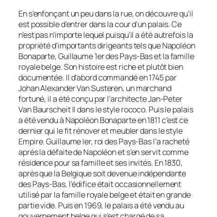
En s’enfonçant un peu dans la rue, on découvre qu’il
est possible d’entrer dans la cour d’un palais. Ce
n’est pas n’importe lequel puisqu’il a été autrefois la
propriété d’importants dirigeants tels que Napoléon
Bonaparte, Guillaume 1er des Pays-Bas et la famille
royale belge. Son histoire est riche et plutôt bien
documentée. Il d’abord commandé en 1745 par
Johan Alexander Van Susteren, un marchand
fortuné, il a été conçu par l’architecte Jan-Peter
Van Baurscheit II dans le style rococo. Puis le palais
a été vendu à Napoléon Bonaparte en 1811 c’est ce
dernier qui le fit rénover et meubler dans le style
Empire. Guillaume Ier, roi des Pays-Bas l’a racheté
après la défaite de Napoléon et s’en servit comme
résidence pour sa famille et ses invités. En 1830,
après que la Belgique soit devenue indépendante
des Pays-Bas, l’édifice était occasionnellement
utilisé par la famille royale belge et était en grande
partie vide. Puis en 1969, le palais a été vendu au
gouvernement belge qui s’est chargé de sa