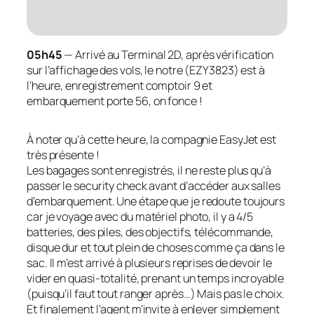
05h45
— Arrivé au Terminal 2D, après vérification
sur l’affichage des vols, le notre (EZY3823) est à
l’heure, enregistrement comptoir 9 et
embarquement porte 56, on fonce !
À noter qu’à cette heure, la compagnie EasyJet est
très présente !
Les bagages sont enregistrés, il ne reste plus qu’à
passer le security check avant d’accéder aux salles
d’embarquement. Une étape que je redoute toujours
car je voyage avec du matériel photo, il y a 4/5
batteries, des piles, des objectifs, télécommande,
disque dur et tout plein de choses comme ça dans le
sac. Il m’est arrivé à plusieurs reprises de devoir le
vider en quasi-totalité, prenant un temps incroyable
(puisqu’il faut tout ranger après…) Mais pas le choix.
Et finalement l’agent m’invite à enlever simplement