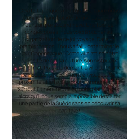
Cela fait quelques mois qu’avec Laure nous
planifions une balade de quelques jours
dans un pays scandinave. Une fois les
congés posés, nous voici à bûcher sur
l’organisation de ce joli voyage. Dans un
premier temps, il nous a fallu déterminer le
lieu. Copenhague ! Cette ville attise notre
curiosité de par sa culture, son histoire et
son climat. Puis rapidement la ville de Malmö
en Suède fut également envisagée. Sa
proximité et la facilité pour s’y rendre (mais
surtout l’itinéraire utilisé) nous plaît. Et c’est
alors qu’il nous sembla impossible de visiter
une partie de la Suède sans en découvrir sa
capitale !