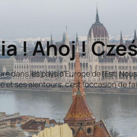
ia ! Ahoj ! Cześ
nture dans les pays d’Europe de l’Est. No
 et ses alentours, c’est l’occasion de fai