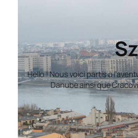
Sz
Hello ! Nous voici partis à l’ave
Danube ainsi que Cracovie