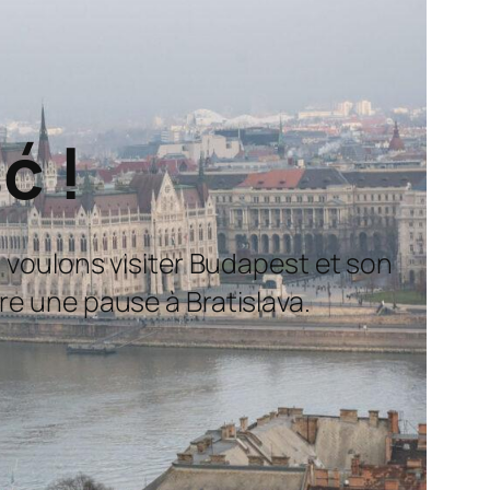
ć !
us voulons visiter Budapest et son
re une pause à Bratislava.