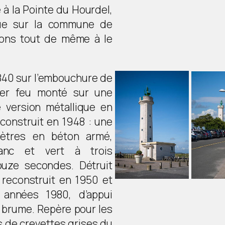
à la Pointe du Hourdel,
tue sur la commune de
ions tout de même à le
 1840 sur l’embouchure de
mier feu monté sur une
 version métallique en
é construit en 1948 : une
mètres en béton armé,
anc et vert à trois
ouze secondes. Détruit
é reconstruit en 1950 et
x années 1980, d’appui
 brume. Repère pour les
 de crevettes grises du