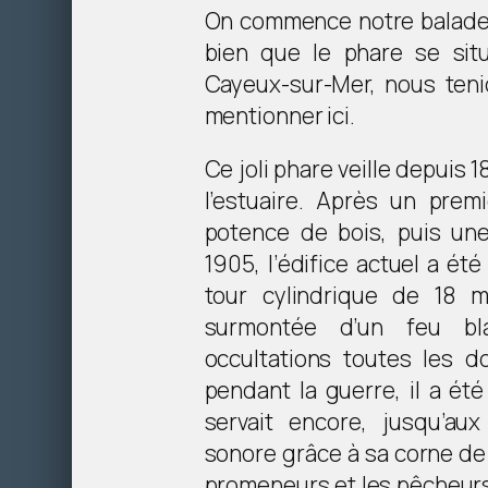
On commence notre balade 
bien que le phare se si
Cayeux-sur-Mer, nous ten
mentionner ici.
Ce joli phare veille depuis
l’estuaire. Après un pre
potence de bois, puis une
1905, l’édifice actuel a ét
tour cylindrique de 18 
surmontée d’un feu bl
occultations toutes les d
pendant la guerre, il a ét
servait encore, jusqu’au
sonore grâce à sa corne de
promeneurs et les pêcheurs