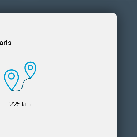
aris
225 km