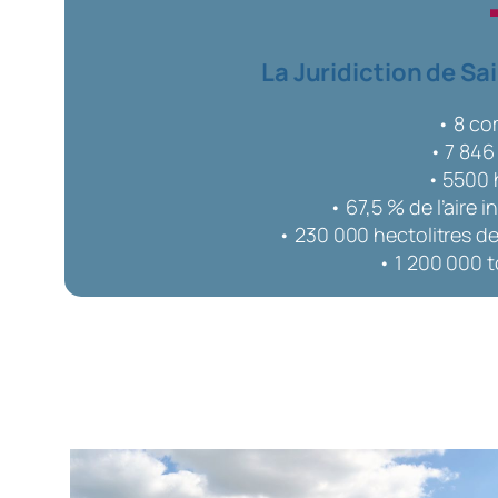
La Juridiction de Sai
• 8 c
• 7 846
• 5500 
• 67,5 % de l’aire i
• 230 000 hectolitres de
• 1 200 000 t