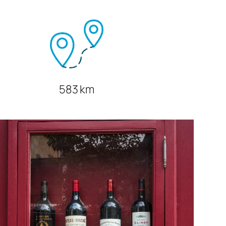
583 km