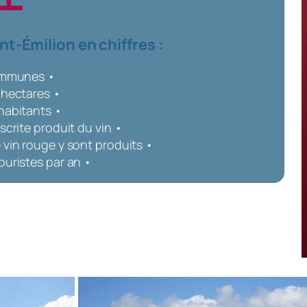
nt-Émilion en chiffres :
ommunes •
 hectares •
habitants •
nscrite produit du vin •
 vin rouge y sont produits •
ouristes par an •