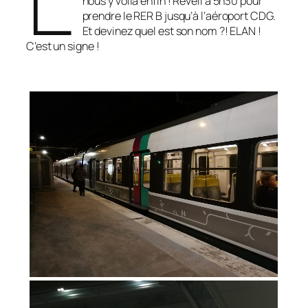
nous y voilà enfin ! Réveil à 5h30 pour
prendre le RER B jusqu’à l’aéroport CDG.
Et devinez quel est son nom ?! ELAN !
C’est un signe !