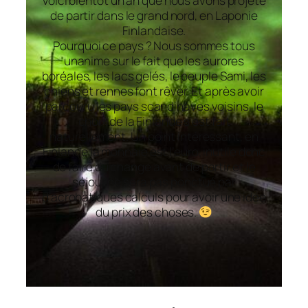
Voici bientôt un an que nous avons projeté
de partir dans le grand nord, en Laponie
Finlandaise.
Pourquoi ce pays ? Nous sommes tous
unanime sur le fait que les aurores
boréales, les lacs gelés, le peuple Sami, les
chiens et rennes font rêver. Et après avoir
parcouru les pays scandinaves voisins, le
choix de la Finlande s’est fait
naturellement. Un point intéressant, en
Finlande la monnaie est l’euro, inutile donc
de faire du change avant de partir et le
séjour ne sera pas ponctué par
d’acrobatiques calculs pour avoir une idée
du prix des choses.