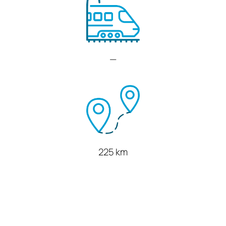
—
225 km