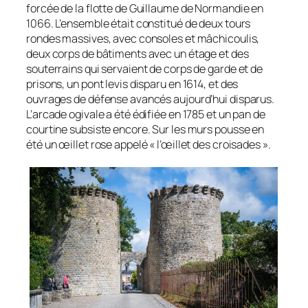
forcée de la flotte de Guillaume de Normandie en
1066. L’ensemble était constitué de deux tours
rondes massives, avec consoles et mâchicoulis,
deux corps de bâtiments avec un étage et des
souterrains qui servaient de corps de garde et de
prisons, un pont levis disparu en 1614, et des
ouvrages de défense avancés aujourd’hui disparus.
L’arcade ogivale a été édifiée en 1785 et un pan de
courtine subsiste encore. Sur les murs pousse en
été un œillet rose appelé « l’œillet des croisades ».