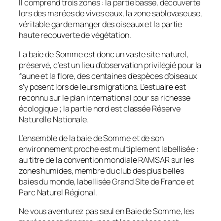
Il comprend trois zones : la partie basse, découverte
lors des marées de vives eaux, la zone sablovaseuse,
véritable garde manger des oiseaux et la partie
haute recouverte de végétation.
La baie de Somme est donc un vaste site naturel,
préservé, c’est un lieu d’observation privilégié pour la
faune et la flore, des centaines d’espèces d’oiseaux
s’y posent lors de leurs migrations. L’estuaire est
reconnu sur le plan international pour sa richesse
écologique ; la partie nord est classée Réserve
Naturelle Nationale.
L’ensemble de la baie de Somme et de son
environnement proche est multiplement labellisée :
au titre de la convention mondiale RAMSAR sur les
zones humides, membre du club des plus belles
baies du monde, labellisée Grand Site de France et
Parc Naturel Régional.
Ne vous aventurez pas seul en Baie de Somme, les