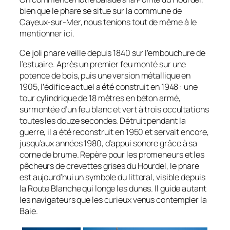
bien que le phare se situe sur la commune de
Cayeux-sur-Mer, nous tenions tout de même à le
mentionner ici.
Ce joli phare veille depuis 1840 sur l’embouchure de
l’estuaire. Après un premier feu monté sur une
potence de bois, puis une version métallique en
1905, l’édifice actuel a été construit en 1948 : une
tour cylindrique de 18 mètres en béton armé,
surmontée d’un feu blanc et vert à trois occultations
toutes les douze secondes. Détruit pendant la
guerre, il a été reconstruit en 1950 et servait encore,
jusqu’aux années 1980, d’appui sonore grâce à sa
corne de brume. Repère pour les promeneurs et les
pêcheurs de crevettes grises du Hourdel, le phare
est aujourd’hui un symbole du littoral, visible depuis
la Route Blanche qui longe les dunes. Il guide autant
les navigateurs que les curieux venus contempler la
Baie.