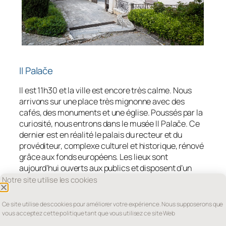
II Palače
Il est 11h30 et la ville est encore très calme. Nous
arrivons sur une place très mignonne avec des
cafés, des monuments et une église. Poussés par la
curiosité, nous entrons dans le musée II Palače. Ce
dernier est en réalité le palais du recteur et du
provéditeur, complexe culturel et historique, rénové
grâce aux fonds européens. Les lieux sont
aujourd’hui ouverts aux publics et disposent d’un
musée, galerie, ateliers éducatifs… Nous profitons
Notre site utilise les cookies
de cette journée portes ouvertes pour le visiter et
l’endroit en vaut le détour !
Ce site utilise des cookies pour améliorer votre expérience. Nous supposerons que
vous acceptez cette politique tant que vous utilisez ce site Web