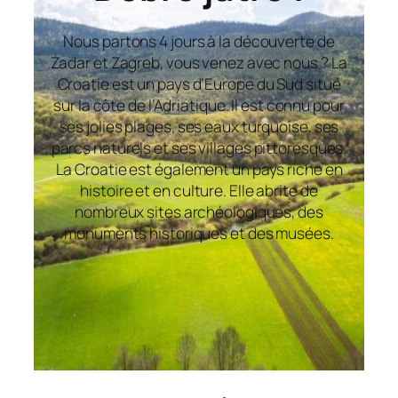
Nous partons 4 jours à la découverte de
Zadar et Zagreb, vous venez avec nous ? La
Croatie est un pays d’Europe du Sud situé
sur la côte de l’Adriatique. Il est connu pour
ses jolies plages, ses eaux turquoise, ses
parcs naturels et ses villages pittoresques.
La Croatie est également un pays riche en
histoire et en culture. Elle abrite de
nombreux sites archéologiques, des
monuments historiques et des musées.