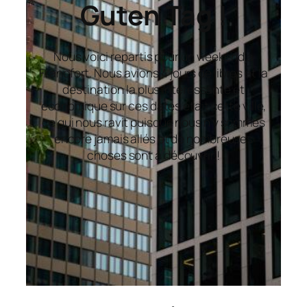
Guten Tag !
Nous voici repartis pour un weekend à
Francfort. Nous avions 4 jours de libres et la
destination la plus intéressante et
économique sur ces dates était cette ville,
ce qui nous ravit puisque nous n’y sommes
encore jamais allés et de nombreuses
choses sont à découvrir !