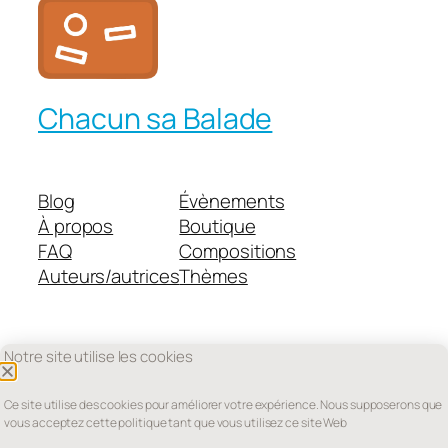
Chacun sa Balade
Blog
Évènements
À propos
Boutique
FAQ
Compositions
Auteurs/autrices
Thèmes
Notre site utilise les cookies
Twenty Twenty-Five
Conçu avec
WordPress
Ce site utilise des cookies pour améliorer votre expérience. Nous supposerons que
vous acceptez cette politique tant que vous utilisez ce site Web