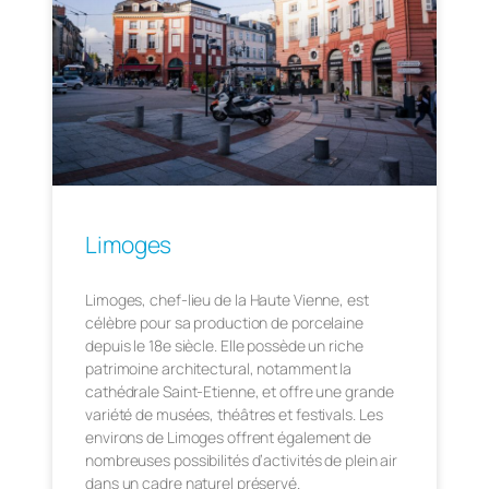
Limoges
Limoges, chef-lieu de la Haute Vienne, est
célèbre pour sa production de porcelaine
depuis le 18e siècle. Elle possède un riche
patrimoine architectural, notamment la
cathédrale Saint-Etienne, et offre une grande
variété de musées, théâtres et festivals. Les
environs de Limoges offrent également de
nombreuses possibilités d’activités de plein air
dans un cadre naturel préservé.