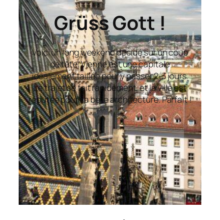
Grüss Gott !
Voici un long weekend décidé sur un coup
de tête. Vienne est une capitale
idéalement taillée pour y passer 2-3 jours.
Le trajet se fait rapidement, et la ville est
réputée pour sa belle architecture. Parfait !