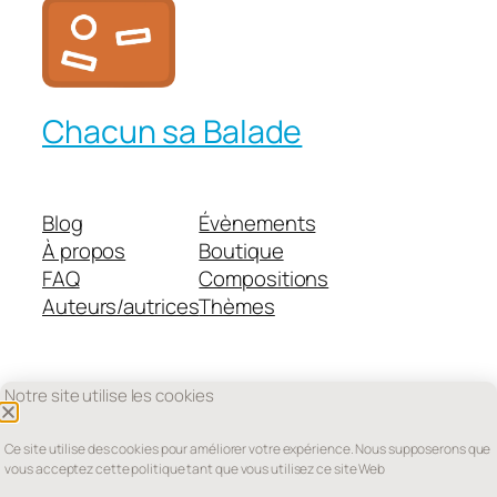
Chacun sa Balade
Blog
Évènements
À propos
Boutique
FAQ
Compositions
Auteurs/autrices
Thèmes
Notre site utilise les cookies
Twenty Twenty-Five
Conçu avec
WordPress
Ce site utilise des cookies pour améliorer votre expérience. Nous supposerons que
vous acceptez cette politique tant que vous utilisez ce site Web